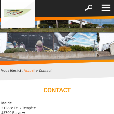
Affic
Afficher
le
le
men
formulaire
de
recherche
Vous êtes ici :
Accueil
>
Contact
CONTACT
Mairie
2 Place Felix Tempère
43700 Blavozy