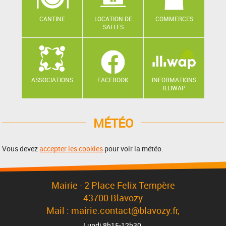
CANTINE
LOCATION DE
COMMERCES
SALLES
ASSOCIATIONS
FACEBOOK
INFORMATIONS
ILLIWAP
MÉTÉO
Vous devez
accepter les cookies
pour voir la météo.
Mairie - 2 Place Felix Tempère
43700 Blavozy
Mail : mairie.contact@blavozy.fr,
Lundi 8h15-12h30