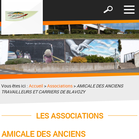
Affic
Afficher
le
le
men
formulaire
de
recherche
Vous êtes ici :
Accueil
>
Associations
>
AMICALE DES ANCIENS
TRAVAILLEURS ET CARRIERS DE BLAVOZY
LES ASSOCIATIONS
AMICALE DES ANCIENS